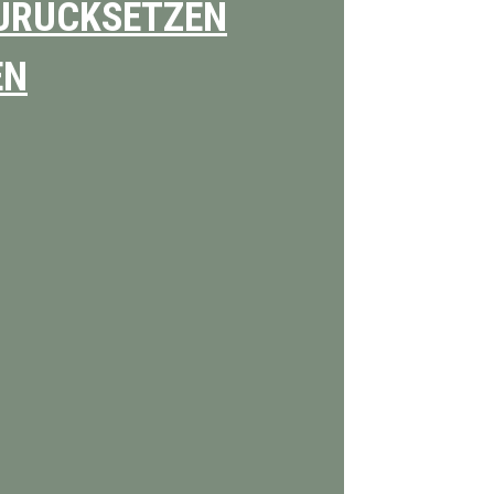
URÜCKSETZEN
EN