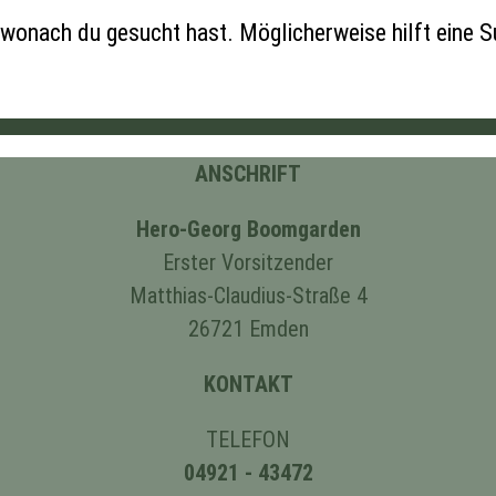
n, wonach du gesucht hast. Möglicherweise hilft eine 
ANSCHRIFT
Hero-Georg Boomgarden
Erster Vorsitzender
Matthias-Claudius-Straße 4
26721 Emden
KONTAKT
TELEFON
04921 - 43472