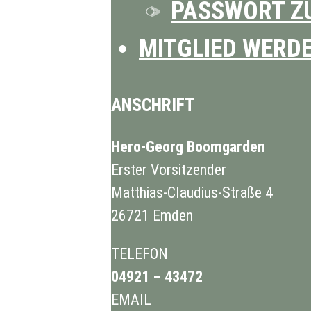
PASSWORT Z
MITGLIED WERD
ANSCHRIFT
Hero-Georg Boomgarden
Erster Vorsitzender
Matthias-Claudius-Straße 4
26721 Emden
TELEFON
04921 – 43472
EMAIL