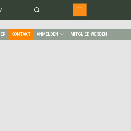
Suchen
V.
SEITENLEISTE &
nach:
TER
KONTAKT
ANMELDEN
MITGLIED WERDEN