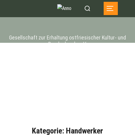
Zum
Suchen
SEITENLEIST
Inhalt
nach:
springen
Gesellschaft zur Erhaltung ostfriesischer Kultur- und
Baudenkmale e.V.
Kategorie:
Handwerker