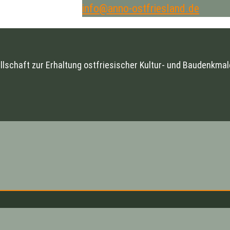
info@anno-ostfriesland.de
llschaft zur Erhaltung ostfriesischer Kultur- und Baudenkmale