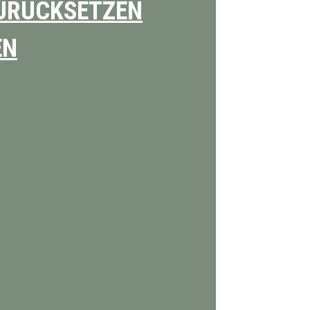
URÜCKSETZEN
EN