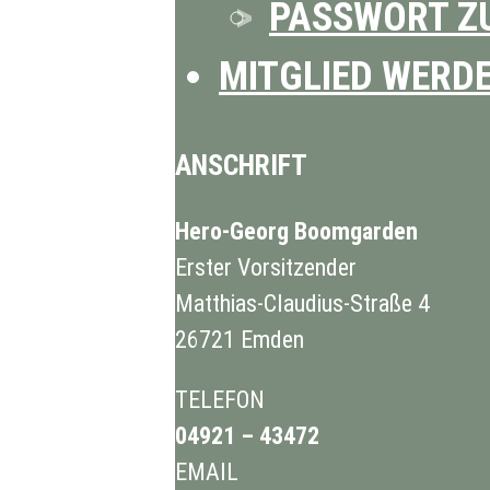
PASSWORT Z
MITGLIED WERD
ANSCHRIFT
Hero-Georg Boomgarden
Erster Vorsitzender
Matthias-Claudius-Straße 4
26721 Emden
TELEFON
04921 – 43472
EMAIL