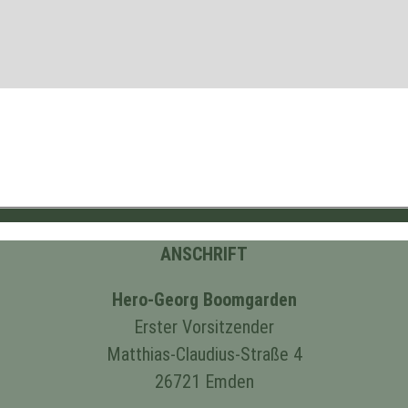
ANSCHRIFT
Hero-Georg Boomgarden
Erster Vorsitzender
Matthias-Claudius-Straße 4
26721 Emden