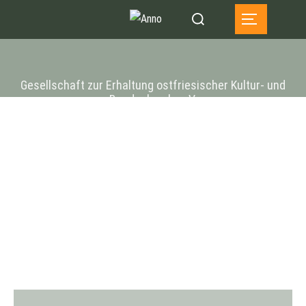
Zum
Suchen
SEITENLEIST
Inhalt
nach:
springen
Gesellschaft zur Erhaltung ostfriesischer Kultur- und
Baudenkmale e.V.