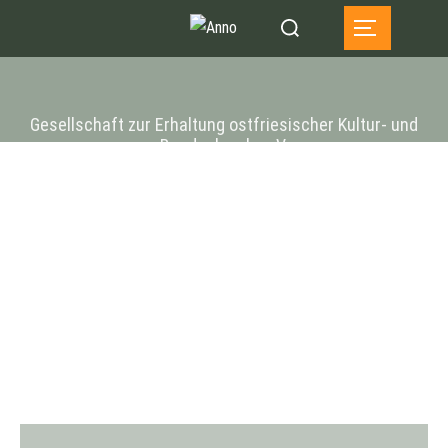
Zum
Suchen
SEITENLEIST
Inhalt
nach:
springen
Gesellschaft zur Erhaltung ostfriesischer Kultur- und
Baudenkmale e.V.