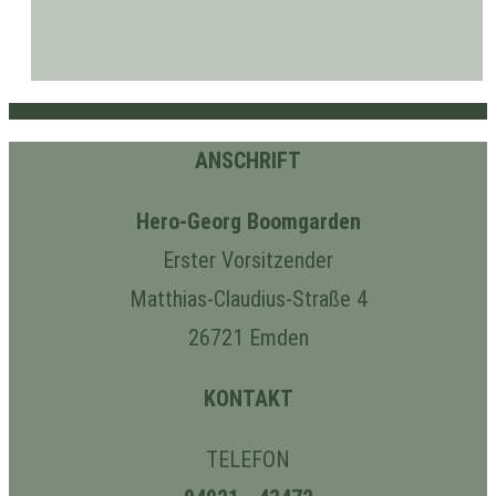
ANSCHRIFT
Hero-Georg Boomgarden
Erster Vorsitzender
Matthias-Claudius-Straße 4
26721 Emden
KONTAKT
TELEFON